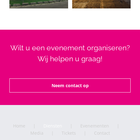
Wilt u een evenement organiseren?
Wij helpen u graag!
Neem contact op
Home
Diensten
Evenementen
Media
Tickets
Contact